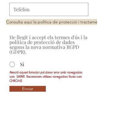
Consulta aquí la política de protecció i tractament de dades
He llegit i accept els termes d'ús i la
política de protecció de dades
segons la nova normativa RGPD
(GDPR).
Sí
Atenció aquest formulari pot donar error amb navegadors
com SAFARI. Recomanem utilitzeu navegadors lliures com
CHROME
Enviar