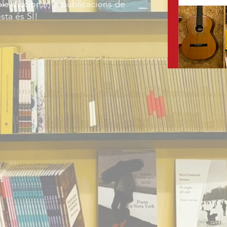
ble diccionari o publicacions de
sta és SÍ!​