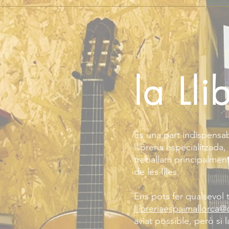
la Lli
És una part indispensab
llibreria especialitzada
treballam principalment
de les Illes.
Ens pots fer qualsevol 
llibreriaespaimallorca@
aviat possible, però si 