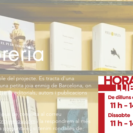
breria
le del projecte. Es tracta d'una
, una petita joia enmig de Barcelona, on
 amb editorials, autors i publicacions
tipus de consulta al correu
critsirenou.com
i la respondrem al més
la pregunta és si tenim rondalles de